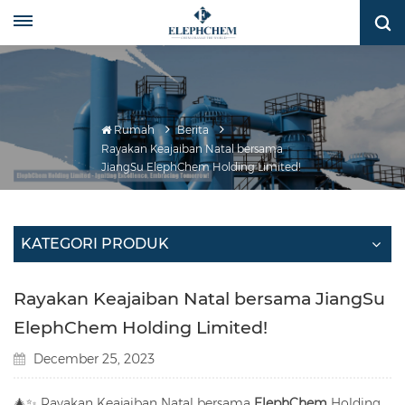
Rumah
Berita
Rayakan Keajaiban Natal bersama
JiangSu ElephChem Holding Limited!
KATEGORI PRODUK
Rayakan Keajaiban Natal bersama JiangSu
ElephChem Holding Limited!
December 25, 2023
🎄✨ Rayakan Keajaiban Natal bersama
ElephChem
Holding