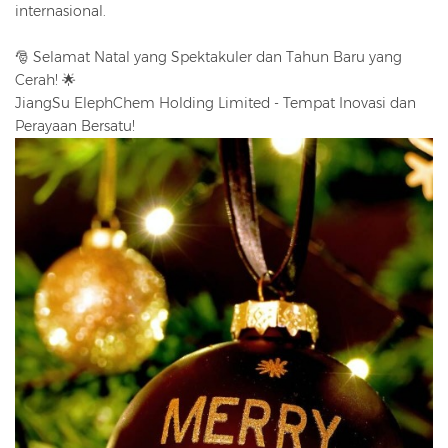
internasional.
🎅 Selamat Natal yang Spektakuler dan Tahun Baru yang
Cerah! 🌟
JiangSu ElephChem Holding Limited - Tempat Inovasi dan
Perayaan Bersatu!