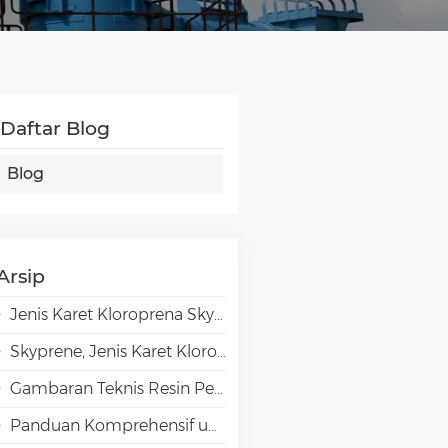
Daftar Blog
Blog
Arsip
Jenis Karet Kloroprena Skyprene untuk Aplikasi Perekat
Skyprene, Jenis Karet Kloroprena untuk Aplikasi Industri
Gambaran Teknis Resin Penghalang Tinggi EVAL EVOH dalam Aplikasi Pengemasan
Panduan Komprehensif untuk Pemilihan Emulsi VAE