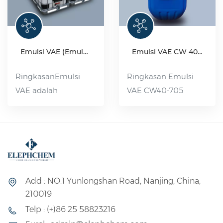
Emulsi VAE (Emulsi kopolimer vinil asetat-etilena)
Emulsi VAE CW 40-705
RingkasanEmulsi
Ringkasan Emulsi
VAE adalah
VAE CW40-705
singkatan dari emulsi
adalah perekat
kopolimerisasi etilena
berkualitas tinggi
asetat-etilena, yaitu
dengan kandungan
emulsi polimer yang
etilen rendah.
terbuat dari etilena
Ketahanan airnya
asetat dan monomer
yang sangat baik,
Add : NO.1 Yunlongshan Road, Nanjing, China,
etilena sebagai
ketahanan cuaca
210019
bahan baku dasar
yang baik, dan
Telp : (+)86 25 58823216
dan bahan
stabilitas termal yang