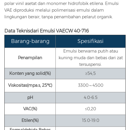
polar vinil asetat dan monomer hidrofobik etilena. Emulsi
VAE diproduksi melalui polimerisasi emulsi dalam
lingkungan berair, tanpa penambahan pelarut organik.
Data Teknis
dari Emulsi VAE
CW 40-716
Barang-barang
Spesifikasi
Emulsi berwarna putih atau
Penampilan
kuning muda dan bebas dari zat
tersuspensi.
Konten yang solid
(%)
≥54,5
Viskositas
(mpa.s, 25
℃
)
3300～4500
pH
4.0-6.5
VAC
(%)
≤0,20
Etilen
(%)
15.0-19.0