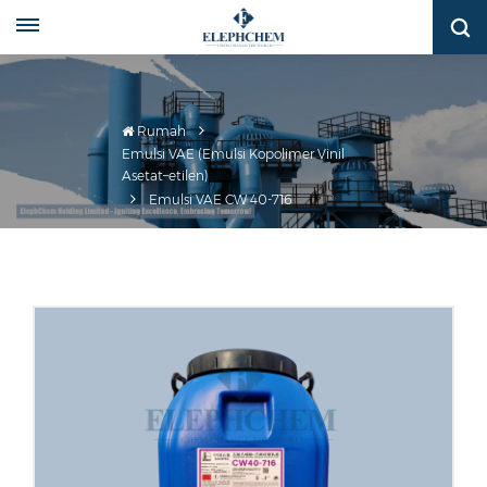
Rumah
Emulsi VAE (Emulsi Kopolimer Vinil
Asetat–etilen)
Emulsi VAE CW 40-716