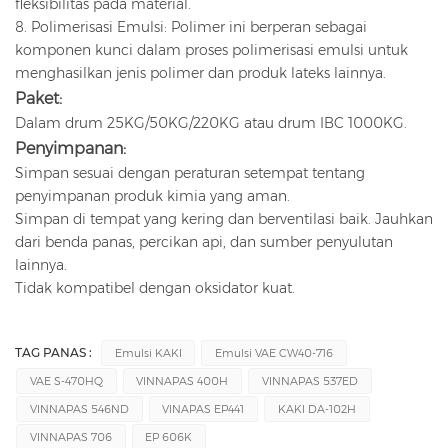
fleksibilitas pada material.
8. Polimerisasi Emulsi: Polimer ini berperan sebagai
komponen kunci dalam proses polimerisasi emulsi untuk
menghasilkan jenis polimer dan produk lateks lainnya.
Paket:
Dalam drum 25KG/50KG/220KG atau drum IBC 1000KG.
Penyimpanan:
Simpan sesuai dengan peraturan setempat tentang
penyimpanan produk kimia yang aman.
Simpan di tempat yang kering dan berventilasi baik. Jauhkan
dari benda panas, percikan api, dan sumber penyulutan
lainnya.
Tidak kompatibel dengan oksidator kuat.
TAG PANAS :
Emulsi KAKI
Emulsi VAE CW40-716
VAE S-470HQ
VINNAPAS 400H
VINNAPAS 537ED
VINNAPAS 546ND
VINAPAS EP441
KAKI DA-102H
VINNAPAS 706
EP 606K