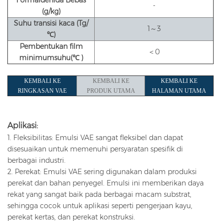
Formaldehida Bebas
-
(g/kg)
Suhu transisi kaca (Tg/
1～3
℃)
Pembentukan film
＜0
minimum
suhu(
℃ )
KEMBALI KE
KEMBALI KE
KEMBALI KE
RINGKASAN VAE
PRODUK UTAMA
HALAMAN UTAMA
Aplikasi:
1. Fleksibilitas: Emulsi VAE sangat fleksibel dan dapat
disesuaikan untuk memenuhi persyaratan spesifik di
berbagai industri.
2. Perekat: Emulsi VAE sering digunakan dalam produksi
perekat dan bahan penyegel. Emulsi ini memberikan daya
rekat yang sangat baik pada berbagai macam substrat,
sehingga cocok untuk aplikasi seperti pengerjaan kayu,
perekat kertas, dan perekat konstruksi.