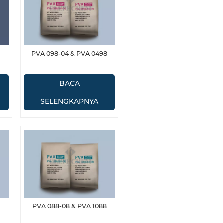
8
PVA 098-04 & PVA 0498
BACA
SELENGKAPNYA
9
PVA 088-08 & PVA 1088