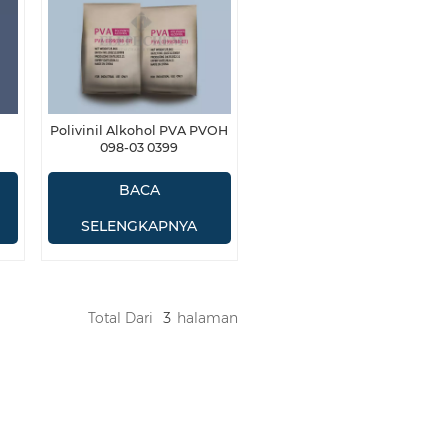
Polivinil Alkohol PVA PVOH
098-03 0399
BACA
SELENGKAPNYA
Total Dari
3
Halaman