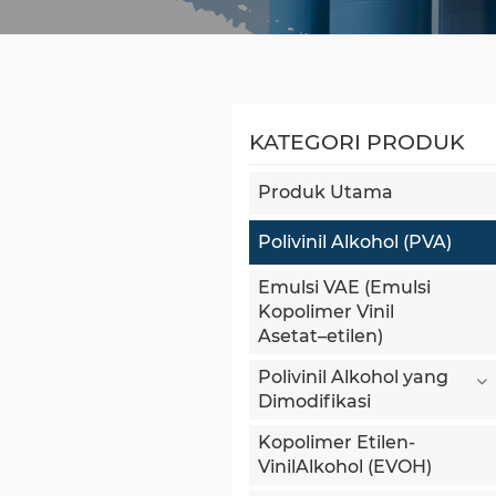
KATEGORI PRODUK
Produk Utama
Polivinil Alkohol (PVA)
Emulsi VAE (Emulsi
Kopolimer Vinil
Asetat–etilen)
Polivinil Alkohol yang
Dimodifikasi
Kopolimer Etilen-
VinilAlkohol (EVOH)