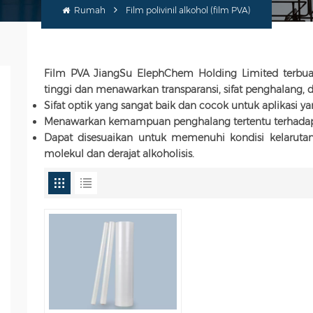
Rumah
Film polivinil alkohol (film PVA)
Film PVA JiangSu ElephChem Holding Limited terbuat d
tinggi dan menawarkan transparansi, sifat penghalang, d
Sifat optik yang sangat baik dan cocok untuk aplikasi 
Menawarkan kemampuan penghalang tertentu terhadap 
Dapat disesuaikan untuk memenuhi kondisi kelarutan
molekul dan derajat alkoholisis.