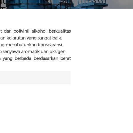
ari polivinil alkohol berkualitas
an kelarutan yang sangat baik.
yang membutuhkan transparansi.
senyawa aromatik dan oksigen.
 yang berbeda berdasarkan berat