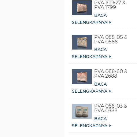
PVA 100-27 &
PVA 1799
BACA
SELENGKAPNYA
PVA 088-05 &
PVA 0588
BACA
SELENGKAPNYA
PVA 088-60 &
PVA 2688
BACA
SELENGKAPNYA
PVA 088-03 &
PVA 0388
BACA
SELENGKAPNYA