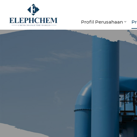
Profil Perusahaan
P