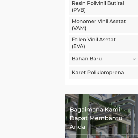
Resin Polivinil Butiral
(PVB)
Monomer Vinil Asetat
(VAM)
Etilen Vinil Asetat
(EVA)
Bahan Baru
Karet Polikloroprena
Bagaimana Kami
Dapat Membantu
Anda