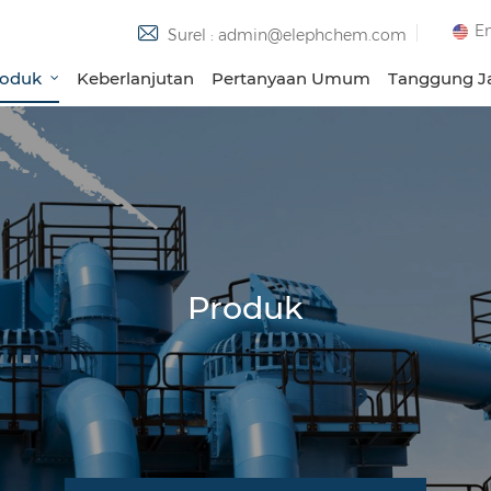
En
Surel : admin@elephchem.com
roduk
Keberlanjutan
Pertanyaan Umum
Tanggung Ja
Produk