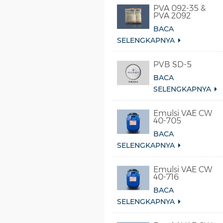
PVA 092-35 &
PVA 2092
BACA
SELENGKAPNYA
PVB SD-5
BACA
SELENGKAPNYA
Emulsi VAE CW
40-705
BACA
SELENGKAPNYA
Emulsi VAE CW
40-716
BACA
SELENGKAPNYA