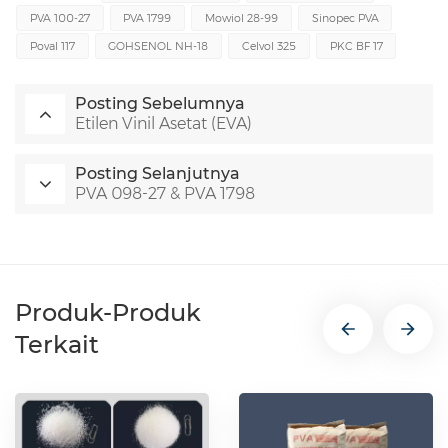
PVA 100-27
PVA 1799
Mowiol 28-99
Sinopec PVA
Poval 117
GOHSENOL NH-18
Celvol 325
PKC BF 17
Posting Sebelumnya
Etilen Vinil Asetat (EVA)
Posting Selanjutnya
PVA 098-27 & PVA 1798
Produk-Produk
Terkait