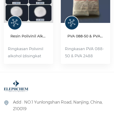
Resin Polivinil Alkohol (PVA) Kelas Industri
PVA 088-50 & PVA 2488
Ringkasan Polivinil
Ringkasan PVA 088-
alkohol (disingkat
50 & PVA 2488
PVA), senyawa
adalah Polivinil
organik, berupa
Alkohol yang
serpihan putih,
terhidrolisis sebagian
flokulan atau
dan memiliki
padatan bubuk, tidak
viskositas tinggi. Ini
beracun, tidak
adalah polimer yang
Add : NO.1 Yunlongshan Road, Nanjing, China,
berbau, bebas polusi,
larut dalam air
210019
dapat larut dalam air
dengan berbagai