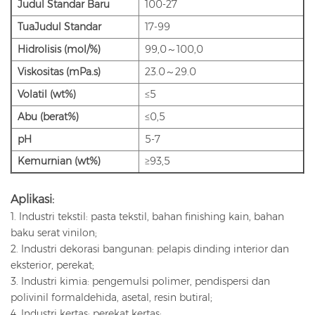
Judul Standar Baru
100-27
Tua
Judul Standar
17-99
Hidrolisis (mol/%)
99,0～100,0
Viskositas (mPa.s)
23.0～29.0
Volatil (wt%)
≤5
Abu (berat%)
≤0,5
pH
5-7
Kemurnian (wt%)
≥93,5
Aplikasi:
1. Industri tekstil: pasta tekstil, bahan finishing kain, bahan
baku serat vinilon;
2. Industri dekorasi bangunan: pelapis dinding interior dan
eksterior, perekat;
3. Industri kimia: pengemulsi polimer, pendispersi dan
polivinil formaldehida, asetal, resin butiral;
4. Industri kertas: perekat kertas;