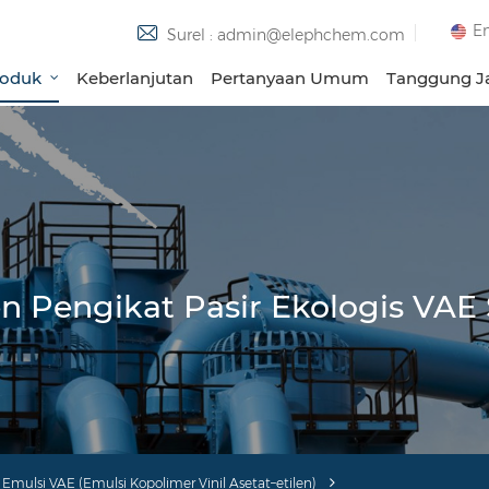
En
Surel : admin@elephchem.com
roduk
Keberlanjutan
Pertanyaan Umum
Tanggung Ja
n Pengikat Pasir Ekologis VAE 
Emulsi VAE (Emulsi Kopolimer Vinil Asetat–etilen)