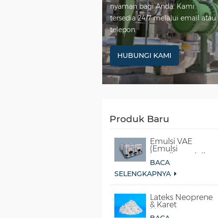
nyaman bagi Anda. Kami
tersedia 24/7 melalui email atau
telepon.
HUBUNGI KAMI
Produk Baru
Emulsi VAE
(Emulsi
kopolimer vinil
BACA
asetat-etilena)
SELENGKAPNYA
Lateks Neoprene
& Karet
kloroprena