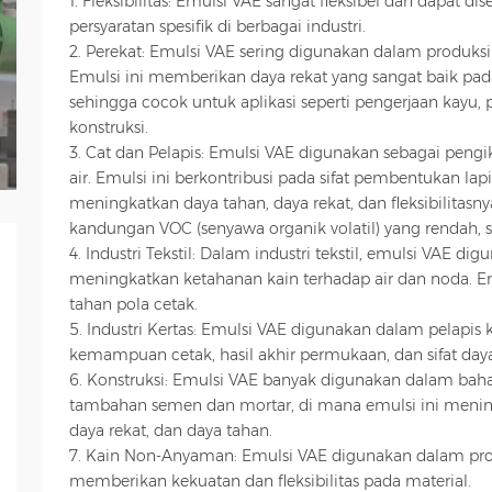
1. Fleksibilitas: Emulsi VAE sangat fleksibel dan dapat 
persyaratan spesifik di berbagai industri.
2. Perekat: Emulsi VAE sering digunakan dalam produks
Emulsi ini memberikan daya rekat yang sangat baik pad
sehingga cocok untuk aplikasi seperti pengerjaan kayu, p
konstruksi.
3. Cat dan Pelapis: Emulsi VAE digunakan sebagai pengik
air. Emulsi ini berkontribusi pada sifat pembentukan lap
meningkatkan daya tahan, daya rekat, dan fleksibilitasny
kandungan VOC (senyawa organik volatil) yang rendah,
4. Industri Tekstil: Dalam industri tekstil, emulsi VAE di
meningkatkan ketahanan kain terhadap air dan noda. E
tahan pola cetak.
5. Industri Kertas: Emulsi VAE digunakan dalam pelapis
kemampuan cetak, hasil akhir permukaan, dan sifat daya 
6. Konstruksi: Emulsi VAE banyak digunakan dalam baha
tambahan semen dan mortar, di mana emulsi ini meni
daya rekat, dan daya tahan.
7. Kain Non-Anyaman: Emulsi VAE digunakan dalam pr
memberikan kekuatan dan fleksibilitas pada material.