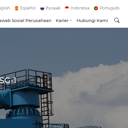
glish
Español
Русский
Indonesia
Português
wab Sosial Perusahaan
Karier
Hubungi Kami
SG-1