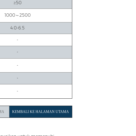
≥50
1000～2500
4.0-6.5
-
-
-
-
-
MA
KEMBALI KE HALAMAN UTAMA