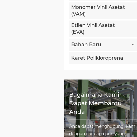
Monomer Vinil Asetat
(VAM)
Etilen Vinil Asetat
(EVA)
Bahan Baru
Karet Polikloroprena
Bagaimana Kami
Dapat Membantu
Anda
Anda dapat menghubungi kami
dengan cara apa pun yang