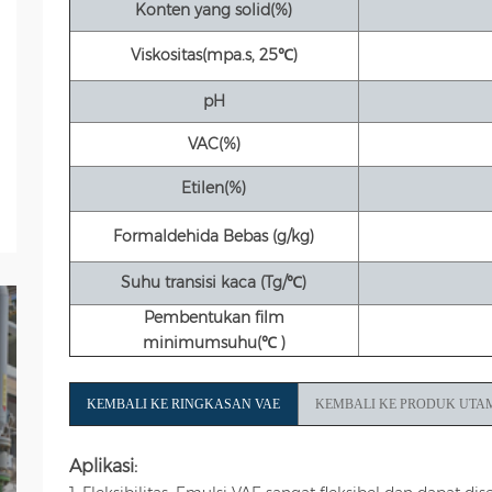
Konten yang solid
(%)
Viskositas
(mpa.s, 25
℃
)
pH
VAC
(%)
Etilen
(%)
Formaldehida Bebas (g/kg)
Suhu transisi kaca (Tg/℃)
Pembentukan film
minimum
suhu(
℃ )
KEMBALI KE RINGKASAN VAE
KEMBALI KE PRODUK UTA
Aplikasi: