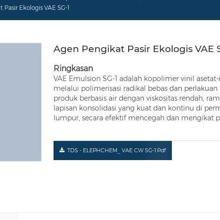
 Pasir Ekologis VAE SG-1
Agen Pengikat Pasir Ekologis VAE 
Ringkasan
VAE Emulsion SG-1 adalah kopolimer vinil asetat-et
melalui polimerisasi radikal bebas dan perlakuan 
produk berbasis air dengan viskositas rendah, 
lapisan konsolidasi yang kuat dan kontinu di per
lumpur, secara efektif mencegah dan mengikat pa
TDS - ELEPHCHEM_ VAE CW SG-1.pdf