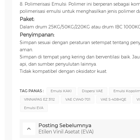
8. Polimerisasi Emulsi: Polimer ini berperan sebagai k
polimerisasi emulsi untuk menghasilkan jenis polimer da
Paket:
Dalam drum 25KG/50KG/220KG atau drum IBC 1000KG
Penyimpanan:
Simpan sesuai dengan peraturan setempat tentang pe
aman.
Simpan di tempat yang kering dan berventilasi baik. Ja
api, dan sumber penyulutan lainnya.
Tidak kompatibel dengan oksidator kuat.
TAG PANAS :
Emulsi KAKI
Dispersi VAE
Emulsi Kopolime
VINNAPAS EZ 3112
VAE CW40-701
VAE S-408HQE
V
Emulsi EVA
Posting Sebelumnya
Etilen Vinil Asetat (EVA)