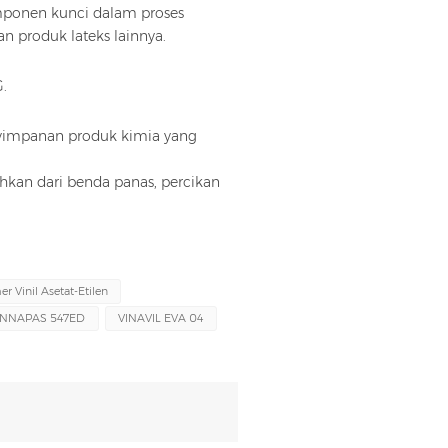
omponen kunci dalam proses
n produk lateks lainnya.
.
nyimpanan produk kimia yang
uhkan dari benda panas, percikan
r Vinil Asetat-Etilen
INNAPAS 547ED
VINAVIL EVA 04