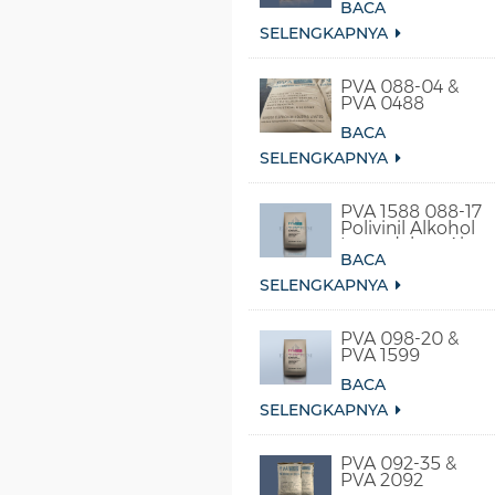
BACA
SELENGKAPNYA
PVA 088-04 &
PVA 0488
BACA
SELENGKAPNYA
PVA 1588 088-17
Polivinil Alkohol
Larut dalam Air
BACA
Dingin
SELENGKAPNYA
PVA 098-20 &
PVA 1599
BACA
SELENGKAPNYA
PVA 092-35 &
PVA 2092