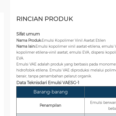
RINCIAN PRODUK
Sifat umum
Nama Produk:
Emulsi Kopolimer Vinil Asetat Etilen
Nama lain:
Emulsi kopolimer vinil asetat-etilena, emulsi 
kopolimer etilena-vinil asetat, emulsi EVA, dispersi kopoli
EVA.
Emulsi VAE adalah produk yang berbasis pada monomer
hidrofobik etilena. Emulsi VAE diproduksi melalui poli
berair, tanpa penambahan pelarut organik.
Data Teknis
dari Emulsi VAE
SG-1
Barang-barang
Emulsi berwar
Penampilan
beba