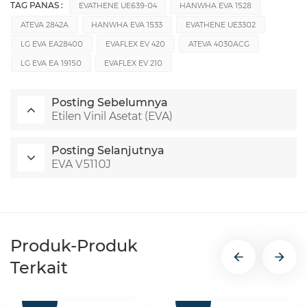
TAG PANAS :
EVATHENE UE639-04
HANWHA EVA 1528
ATEVA 2842A
HANWHA EVA 1533
EVATHENE UE3302
LG EVA EA28400
EVAFLEX EV 420
ATEVA 4030ACG
LG EVA EA 19150
EVAFLEX EV 210
Posting Sebelumnya
Etilen Vinil Asetat (EVA)
Posting Selanjutnya
EVA V5110J
Produk-Produk
Terkait