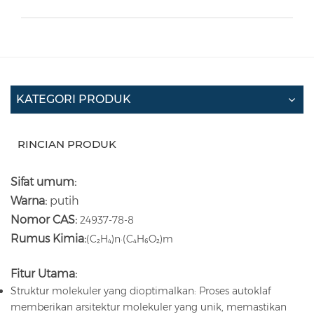
KATEGORI PRODUK
RINCIAN PRODUK
Sifat umum:
Warna:
putih
Nomor CAS:
24937-78-8
Rumus Kimia:
(C₂H₄)n·(C₄H₆O₂)m
Fitur Utama:
Struktur molekuler yang dioptimalkan: Proses autoklaf
memberikan arsitektur molekuler yang unik, memastikan