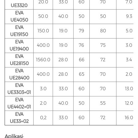
20.0
33.0
60
70
7.0
UE3320
EVA
50.0
40.0
50
50
9.3
UE4050
EVA
150.0
19.0
79
80
5.0
UE19150
EVA
400.0
19.0
76
75
3.0
UE19400
EVA
1560.0
28.0
66
72
3.4
UE28150
EVA
400.0
28.0
65
70
2.0
UE28400
EVA
3.0
33.0
60
70
13.0
UE3303×01
EVA
2.0
40.0
50
55
12.0
UE4402×01
EVA
0,2
33.0
60
72
16.0
UE33×02
Aplikasi: