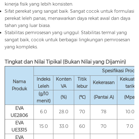
kinerja fisik yang lebih konsisten.
Sifat perekat yang sangat baik: Sangat cocok untuk formulasi
perekat leleh panas, menawarkan daya rekat awal dan daya
tahan yang luar biasa.
Stabilitas pemrosesan yang unggul: Stabilitas termal yang
sangat baik, cocok untuk berbagai lingkungan pemrosesan
yang kompleks.
Tingkat dan Nilai Tipikal (Bukan Nilai yang Dijamin)
Spesifikasi Produ
Indeks
Konten
Titik
Kekuata
Nama
Kekerasan
Leleh
VA
lebur
tarik
Produk
(g/10
(%)
(℃)
(Pantai A)
(Mpa)
menit)
EVA
6.0
28.0
70
78
10.0
UE2806
EVA
15.0
33.0
60
70
7.0
UE3315
EVA