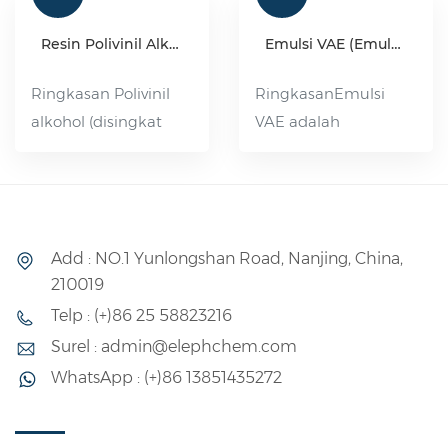
Resin Polivinil Alkohol (PVA) Kelas Industri
Emulsi VAE (Emulsi kopolimer vinil asetat-etilena)
Ringkasan Polivinil
RingkasanEmulsi
alkohol (disingkat
VAE adalah
PVA), senyawa
singkatan dari emulsi
organik, berupa
kopolimerisasi etilena
serpihan putih,
asetat-etilena, yaitu
flokulan atau
emulsi polimer yang
Add : NO.1 Yunlongshan Road, Nanjing, China,
padatan bubuk, tidak
terbuat dari etilena
210019
beracun, tidak
asetat dan monomer
Telp : (+)86 25 58823216
berbau, bebas polusi,
etilena sebagai
dapat larut dalam air
bahan baku dasar
Surel : admin@elephchem.com
pada suhu 80-90 °C.
dan bahan
WhatsApp : (+)86 13851435272
Sedikit larut dalam
pembantu lainnya
dimetil sulfoksida.
melalui polimerisasi