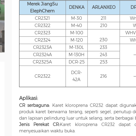
Merek JiangSu
DENKA
ARLANXEO
D
ElephChem
CR2321
M-30
211
W
CR2322
M-40
210
CR2323
M-100
WHV
230
CR2324
M-120
W
CR2323A
M-130L
233
CR2324A
M-130H
243
CR2325A
DCR-25
253
DCR-
CR2322
216
42A
Aplikasi:
CR serbaguna:
Karet kloroprena CR232 dapat digun
produk karet berwarna terang, seperti segel, penutup d
dan lapisan pelindung luar untuk selang, serta berbagai 
Jenis Perekat CR:
Karet kloroprena CR232 dapat
menyesuaikan waktu buka.