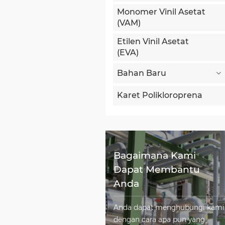
Monomer Vinil Asetat
(VAM)
Etilen Vinil Asetat
(EVA)
Bahan Baru
Karet Polikloroprena
Bagaimana Kami
Dapat Membantu
Anda
Anda dapat menghubungi kami
dengan cara apa pun yang