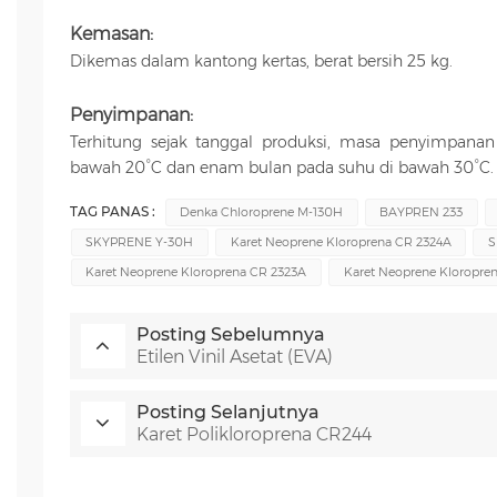
Kemasan:
Dikemas dalam kantong kertas, berat bersih 25 kg.
Penyimpanan:
Terhitung sejak tanggal produksi, masa penyimpanan
bawah 20°C dan enam bulan pada suhu di bawah 30°C.
TAG PANAS :
Denka Chloroprene M-130H
BAYPREN 233
SKYPRENE Y-30H
Karet Neoprene Kloroprena CR 2324A
S
Karet Neoprene Kloroprena CR 2323A
Karet Neoprene Kloropre
Posting Sebelumnya
Etilen Vinil Asetat (EVA)
Posting Selanjutnya
Karet Polikloroprena CR244