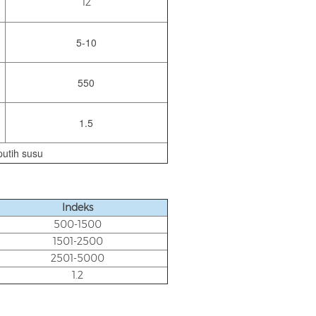
12
5-10
550
1.5
putih susu
Indeks
500-1500
1501-2500
2501-5000
1.2