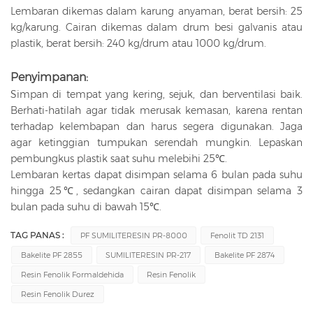
Lembaran dikemas dalam karung anyaman, berat bersih: 25
kg/karung. Cairan dikemas dalam drum besi galvanis atau
plastik, berat bersih: 240 kg/drum atau 1000 kg/drum.
Penyimpanan:
Simpan di tempat yang kering, sejuk, dan berventilasi baik.
Berhati-hatilah agar tidak merusak kemasan, karena rentan
terhadap kelembapan dan harus segera digunakan. Jaga
agar ketinggian tumpukan serendah mungkin. Lepaskan
pembungkus plastik saat suhu melebihi 25℃.
Lembaran kertas dapat disimpan selama 6 bulan pada suhu
hingga 25℃, sedangkan cairan dapat disimpan selama 3
bulan pada suhu di bawah 15℃.
TAG PANAS :
PF SUMILITERESIN PR-8000
Fenolit TD 2131
Bakelite PF 2855
SUMILITERESIN PR-217
Bakelite PF 2874
Resin Fenolik Formaldehida
Resin Fenolik
Resin Fenolik Durez