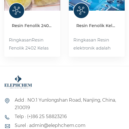
Resin Fenolik 2402 Kelas Industri
Resin Fenolik Kelas Elektronik
RingkasanResin
Ringkasan Resin
Fenolik 2402 Kelas
elektronik adalah
Industri adalah resin
resin fenol-
fenolik murni yang
formaldehida linier
disintesis melalui
dengan kemurnian
polimerisasi
tinggi yang
kondensasi tert-
dihasilkan melalui
butilfenol dan
reaksi kondensasi
Add : NO.1 Yunlongshan Road, Nanjing, China,
formaldehida dalam
fenol dan
210019
medium asam. Resin
formaldehida. Resin
Telp : (+)86 25 58823216
ini larut dalam
ini memiliki distribusi
Surel : admin@elephchem.com
minyak dan mudah
berat molekul yang