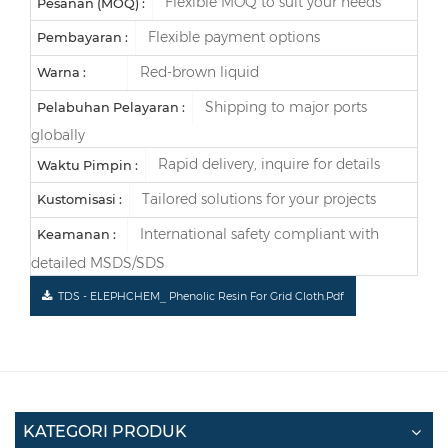
Flexible MOQ to suit your needs
Pesanan (MOQ) :
Flexible payment options
Pembayaran :
Red-brown liquid
Warna :
Shipping to major ports
Pelabuhan Pelayaran :
globally
Rapid delivery, inquire for details
Waktu Pimpin :
Tailored solutions for your projects
Kustomisasi :
International safety compliant with
Keamanan :
detailed MSDS/SDS
TDS - ELEPHCHEM_ Phenolic Resin For Grid Cloth.pdf
KATEGORI PRODUK