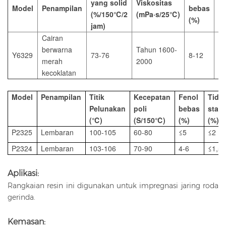
yang solid
Viskositas
Model
Penampilan
bebas
b
(%/150℃/2
(mPa·s/25℃)
(%)
(%
jam)
Cairan
berwarna
Tahun 1600-
Y6329
73-76
8-12
<1
merah
2000
kecoklatan
Model
Penampilan
Titik
Kecepatan
Fenol
Tida
Pelunakan
poli
bebas
stabi
(℃)
(S/150℃)
(%)
(%)
P2325
Lembaran
100-105
60-80
≤5
≤2
P2324
Lembaran
103-106
70-90
4-6
≤1,5
Aplikasi:
Rangkaian resin ini digunakan untuk impregnasi jaring roda
gerinda.
Kemasan: