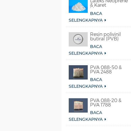
Lateks Neoprene
& Karet
kloroprena
BACA
Sintetis
SELENGKAPNYA
Resin polivinil
butiral (PVB)
BACA
SELENGKAPNYA
PVA 088-50 &
PVA 2488
BACA
SELENGKAPNYA
PVA 088-20 &
PVA 1788
BACA
SELENGKAPNYA