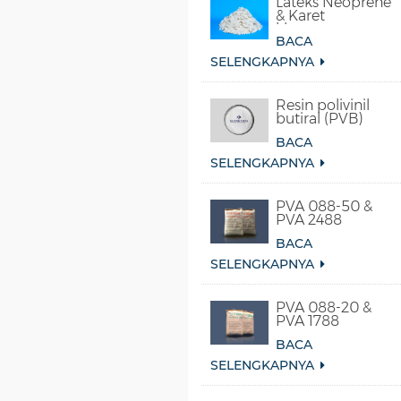
Lateks Neoprene
& Karet
kloroprena
BACA
Sintetis
SELENGKAPNYA
Resin polivinil
butiral (PVB)
BACA
SELENGKAPNYA
PVA 088-50 &
PVA 2488
BACA
SELENGKAPNYA
PVA 088-20 &
PVA 1788
BACA
SELENGKAPNYA