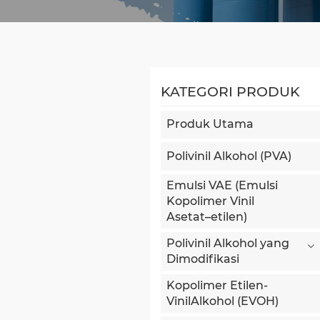
KATEGORI PRODUK
Produk Utama
Polivinil Alkohol (PVA)
Emulsi VAE (Emulsi
Kopolimer Vinil
Asetat–etilen)
Polivinil Alkohol yang
Dimodifikasi
Kopolimer Etilen-
VinilAlkohol (EVOH)