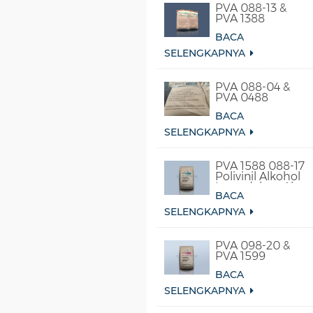
PVA 088-13 &
PVA 1388
BACA
SELENGKAPNYA
PVA 088-04 &
PVA 0488
BACA
SELENGKAPNYA
PVA 1588 088-17
Polivinil Alkohol
Larut dalam Air
BACA
Dingin
SELENGKAPNYA
PVA 098-20 &
PVA 1599
BACA
SELENGKAPNYA