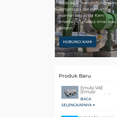
Anda dapat menghubungi kami
dengan cara apa pun yang
nyaman bagi Anda. Kami
tersedia 24/7 melalui email atau
telepon.
HUBUNGI KAMI
Produk Baru
Emulsi VAE
(Emulsi
kopolimer vinil
BACA
asetat-etilena)
SELENGKAPNYA