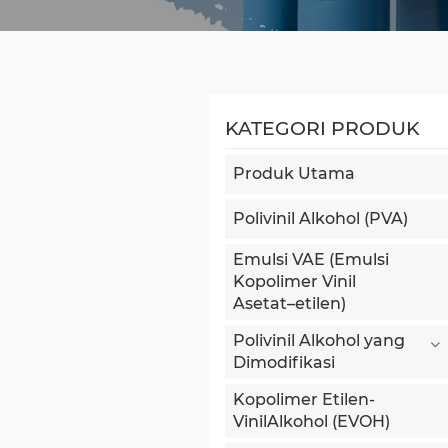
KATEGORI PRODUK
Produk Utama
Polivinil Alkohol (PVA)
Emulsi VAE (Emulsi
Kopolimer Vinil
Asetat–etilen)
Polivinil Alkohol yang
Dimodifikasi
Kopolimer Etilen-
VinilAlkohol (EVOH)