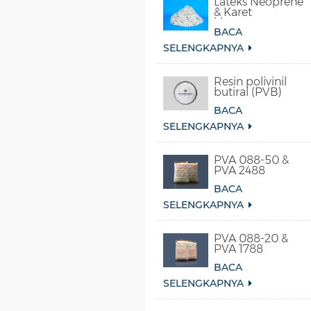
Lateks Neoprene
& Karet
kloroprena
BACA
Sintetis
SELENGKAPNYA
Resin polivinil
butiral (PVB)
BACA
SELENGKAPNYA
PVA 088-50 &
PVA 2488
BACA
SELENGKAPNYA
PVA 088-20 &
PVA 1788
BACA
SELENGKAPNYA