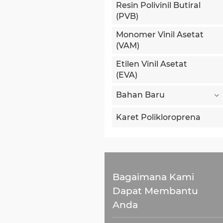
Resin Polivinil Butiral
(PVB)
Monomer Vinil Asetat
(VAM)
Etilen Vinil Asetat
(EVA)
Bahan Baru
Karet Polikloroprena
Bagaimana Kami
Dapat Membantu
Anda