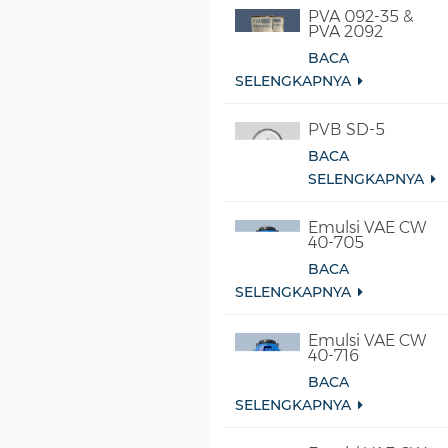
PVA 092-35 &
PVA 2092
BACA
SELENGKAPNYA
PVB SD-5
BACA
SELENGKAPNYA
Emulsi VAE CW
40-705
BACA
SELENGKAPNYA
Emulsi VAE CW
40-716
BACA
SELENGKAPNYA