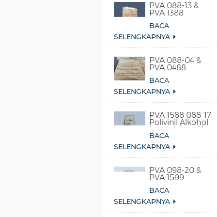
PVA 088-13 &
PVA 1388
BACA
SELENGKAPNYA
PVA 088-04 &
PVA 0488
BACA
SELENGKAPNYA
PVA 1588 088-17
Polivinil Alkohol
Larut dalam Air
BACA
Dingin
SELENGKAPNYA
PVA 098-20 &
PVA 1599
BACA
SELENGKAPNYA