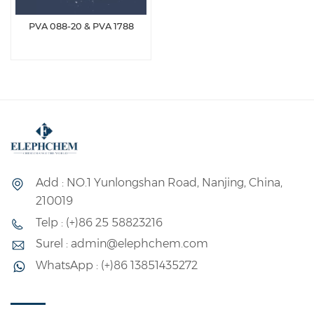
PVA 088-20 & PVA 1788
Add : NO.1 Yunlongshan Road, Nanjing, China,
210019
Telp : (+)86 25 58823216
Surel : admin@elephchem.com
WhatsApp : (+)86 13851435272