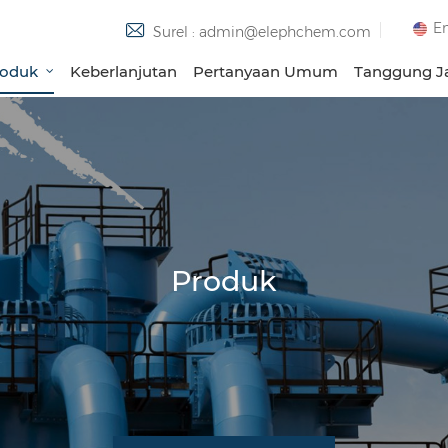
En
Surel : admin@elephchem.com
roduk
Keberlanjutan
Pertanyaan Umum
Tanggung Ja
Produk