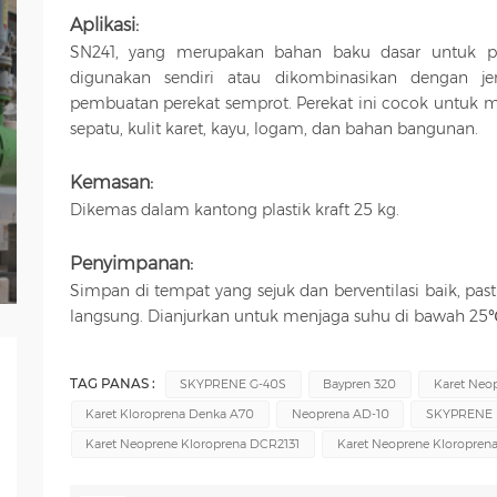
Aplikasi:
SN241, yang merupakan bahan baku dasar untuk p
digunakan sendiri atau dikombinasikan dengan je
pembuatan perekat semprot. Perekat ini cocok untuk m
sepatu, kulit karet, kayu, logam, dan bahan bangunan.
Kemasan:
Dikemas dalam kantong plastik kraft 25 kg.
Penyimpanan:
Simpan di tempat yang sejuk dan berventilasi baik, past
langsung. Dianjurkan untuk menjaga suhu di bawah 25
TAG PANAS :
SKYPRENE G-40S
Baypren 320
Karet Neo
Karet Kloroprena Denka A70
Neoprena AD-10
SKYPRENE 
Karet Neoprene Kloroprena DCR2131
Karet Neoprene Kloropren