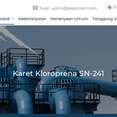
En
Surel : admin@elephchem.com
roduk
Keberlanjutan
Pertanyaan Umum
Tanggung Ja
Karet Kloroprena SN-241