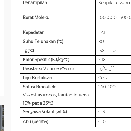
Penampilan
Keripik berwarn
Berat Molekul
100.000～600.
Kepadatan
1.23
Suhu Pelunakan (℃)
80
Tg(℃)
-38～-40
Kalor Spesifik (KJ/kg•℃)
2.18
9
12
Resistansi Volume (Ω•cm)
10
~10
Laju Kristalisasi
Cepat
Solusi Brookfield
240-400
Viskositas (mpa.s, larutan toluena
10% pada 25℃)
Senyawa Volatil (wt.%)
≤1,3
Abu (berat%)
≤1.0