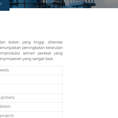
41
an ikatan yang tinggi, ditandai
 menunjukkan peningkatan kelarutan
emproduksi semen perekat yang
penyimpanan yang sangat baik.
needs
globally
details
projects