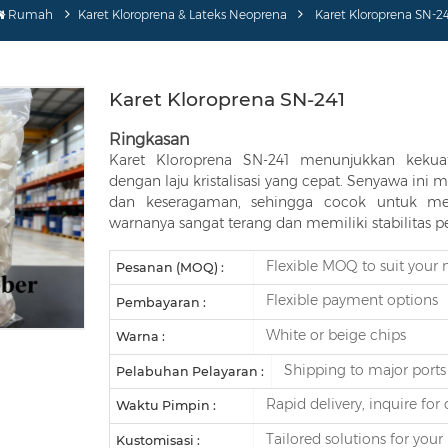
Rumah
Karet Kloroprena & Lateks Neoprena
Karet Kloroprena SN-2
Karet Kloroprena SN-241
Ringkasan
Karet Kloroprena SN-241 menunjukkan kekuat
dengan laju kristalisasi yang cepat. Senyawa ini
dan keseragaman, sehingga cocok untuk m
warnanya sangat terang dan memiliki stabilitas 
Flexible MOQ to suit your 
Pesanan (MOQ) :
Flexible payment options
Pembayaran :
White or beige chips
Warna :
Shipping to major ports 
Pelabuhan Pelayaran :
Rapid delivery, inquire for 
Waktu Pimpin :
Tailored solutions for your 
Kustomisasi :