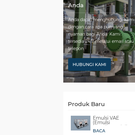
Anda
Anda dapat menghubungi kami
dengan cara apa pun yang
nyaman bagi Anda. Kami
tersedia 24/7 melalui email atau
telepon.
HUBUNGI KAMI
Produk Baru
Emulsi VAE
(Emulsi
kopolimer vinil
BACA
asetat-etilena)