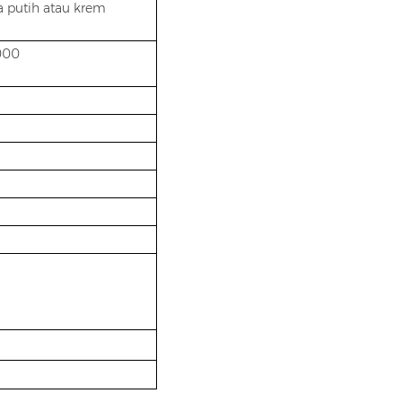
a putih atau krem
000