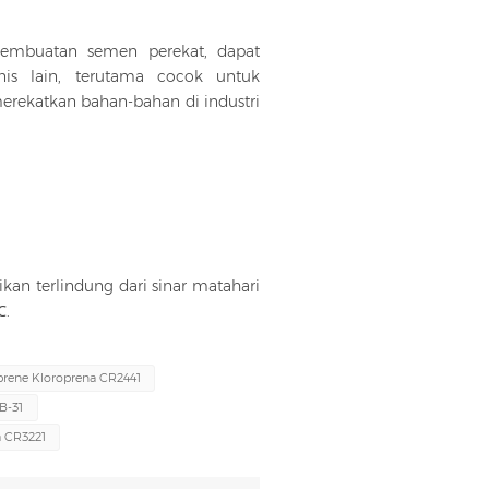
embuatan semen perekat, dapat
nis lain, terutama cocok untuk
erekatkan bahan-bahan di industri
ikan terlindung dari sinar matahari
℃.
prene Kloroprena CR2441
B-31
a CR3221