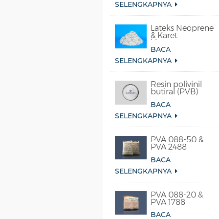
SELENGKAPNYA
Lateks Neoprene
& Karet
kloroprena
BACA
Sintetis
SELENGKAPNYA
Resin polivinil
butiral (PVB)
BACA
SELENGKAPNYA
PVA 088-50 &
PVA 2488
BACA
SELENGKAPNYA
PVA 088-20 &
PVA 1788
BACA