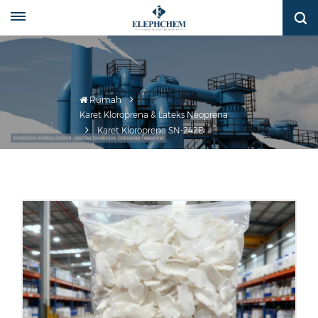
Rumah
Karet Kloroprena & Lateks Neoprena
Karet Kloroprena SN-242B