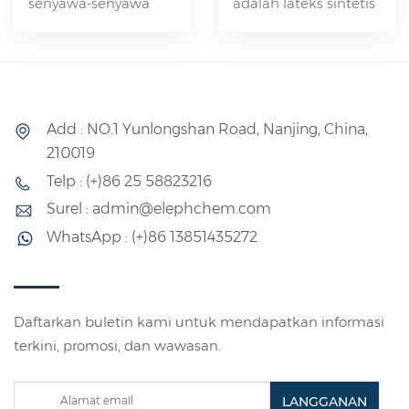
senyawa-senyawa
adalah lateks sintetis
tersebut
seperti gel yang
diformulasikan dan
dicirikan oleh laju
diproses dengan
kristalisasi
tepat, vulkanisat yang
bertahapnya,
Add : NO.1 Yunlongshan Road, Nanjing, China,
dihasilkan
kemudahan aplikasi
210019
menunjukkan
dengan
Telp : (+)86 25 58823216
ketahanan yang
penyemprotan,
sangat baik terhadap
ketahanan api yang
Surel : admin@elephchem.com
faktor lingkungan
efektif, dan
WhatsApp : (+)86 13851435272
seperti cuaca dan
keserbagunaan
ozon. Selain itu,
dalam merekatkan
mereka
berbagai material.
Daftarkan buletin kami untuk mendapatkan informasi
menunjukkan
Produk ini memiliki
terkini, promosi, dan wawasan.
ketahanan yang kuat
beragam aplikasi dan
terhadap penuaan,
dapat digunakan