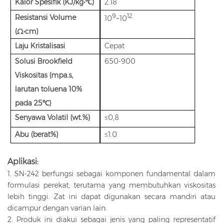
Kalor Spesifik (KJ/kg•℃)
2.18
9
12
Resistansi Volume
10
~10
(Ω•cm)
Laju Kristalisasi
Cepat
Solusi Brookfield
650-900
Viskositas (mpa.s,
larutan toluena 10%
pada 25℃)
Senyawa Volatil (wt.%)
≤0,8
Abu (berat%)
≤1.0
Aplikasi:
1. SN-242 berfungsi sebagai komponen fundamental dalam
formulasi perekat, terutama yang membutuhkan viskositas
lebih tinggi. Zat ini dapat digunakan secara mandiri atau
dicampur dengan varian lain.
2. Produk ini diakui sebagai jenis yang paling representatif