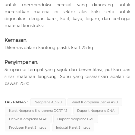
untuk memproduksi perekat yang dirancang untuk
merekatkan material di sektor alas kaki, serta untuk
digunakan dengan karet, kulit, kayu, logam, dan berbagai
material konstruksi.
Kemasan:
Dikemas dalam kantong plastik kraft 25 kg.
Penyimpanan:
Simpan di tempat yang sejuk dan berventilasi, jauhkan dari
sinar matahari langsung. Suhu yang disarankan adalah di
bawah 25℃.
TAG PANAS :
Neoprena AD-20
Karet Kloroprena Denka A90
Karet Neoprene Kloroprena DCR1142
Dupont Neoprene GNA
Denka Kloroprena M-40
Dupont Neoprene GRT
Produsen Karet Sintetis
Industri Karet Sintetis