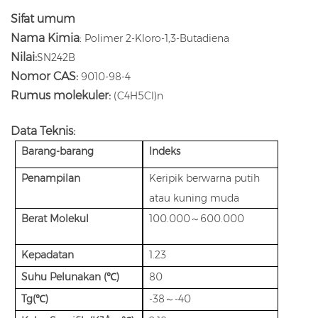
Sifat umum
Nama Kimia
:
Polimer 2-Kloro-1,3-Butadiena
Nilai:
SN242B
Nomor CAS:
9010-98-4
Rumus molekuler:
(C4H5Cl)n
Data Teknis:
Barang-barang
Indeks
Penampilan
Keripik berwarna putih
atau kuning muda
Berat Molekul
100.000～600.000
Kepadatan
1.23
Suhu Pelunakan (℃)
80
Tg(℃)
-38～-40