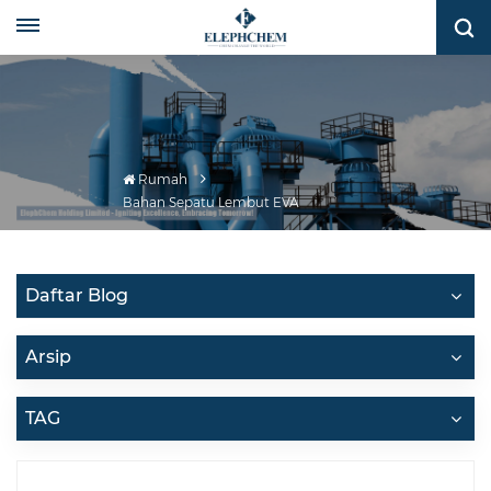
Rumah
Bahan Sepatu Lembut EVA
Daftar Blog
Arsip
TAG