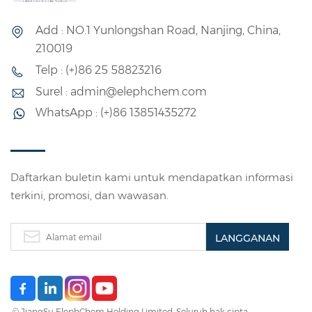
tahan guncangan membuat sepatu kets lebih cocok
untuk berolahraga dan berolahraga. Bahan EVA juga
Add : NO.1 Yunlongshan Road, Nanjing, China,
memiliki sirkulasi udara yang baik dan juga sangat
210019
cocok untuk pembuatan sandal musim panas. Bahan
Telp : (+)86 25 58823216
EVA memiliki sifat kedap air yang baik dan memiliki
kemampuan beradaptasi yang baik terhadap
Surel : admin@elephchem.com
lingkungan basah dan pantai. Oleh karena itu, banyak
WhatsApp : (+)86 13851435272
sepatu pantai yang terbuat dari bahan EVA yang dapat
memberikan kenyamanan dan efek anti slip di
lingkungan basah dan berpasir. Pembuatan bahan
sepatu EVA biasanya mencakup langkah-langkah
Daftarkan buletin kami untuk mendapatkan informasi
berikut: Partikel EVA biasanya berwarna putih atau
terkini, promosi, dan wawasan.
transparan, dan warna dapat ditambahkan sesuai
kebutuhan; Panaskan hingga cair, lalu EVA yang
meleleh disuntikkan ke dalam cetakan melalui mesin
cetak injeksi; Bahan EVA yang disuntikkan selanjutnya
ditekan dan dicetak untuk mendapatkan bentuk akhir
bahan sepatu; Bahan sepatu yang dipres perlu melalui
proses pendinginan agar dapat mengeras dan
© JiangSu ElephChem Holding Limited. Seluruh hak cipta .