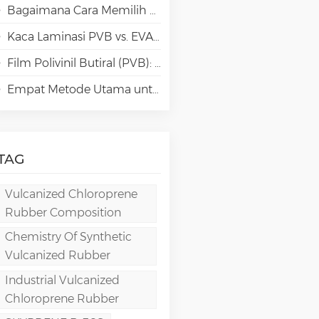
Bagaimana Cara Memilih Jenis Polivinil Alkohol (PVA) yang Tepat untuk Aplikasi Kertas Khusus?
Kaca Laminasi PVB vs. EVA vs. SGP vs. TPU: Perbandingan & Panduan untuk Arsitektur Modern
Film Polivinil Butiral (PVB): Kimia, Pemrosesan, dan Aplikasi Berkinerja Tinggi
Empat Metode Utama untuk Pembuatan Film PVA
TAG
Vulcanized Chloroprene
Rubber Composition
Chemistry Of Synthetic
Vulcanized Rubber
Industrial Vulcanized
Chloroprene Rubber