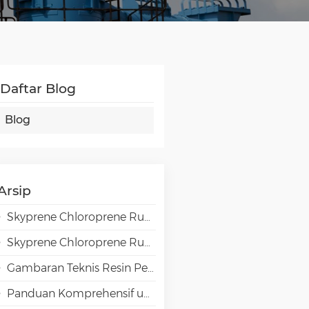
Daftar Blog
Blog
Arsip
Skyprene Chloroprene Rubber Grades for Adhesive Applications
Skyprene Chloroprene Rubber Grades for Industrial Applications
Gambaran Teknis Resin Penghalang Tinggi EVAL EVOH dalam Aplikasi Pengemasan
Panduan Komprehensif untuk Pemilihan Emulsi VAE