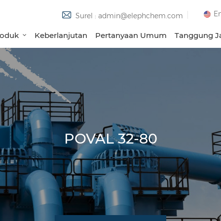
En
Surel : admin@elephchem.com
roduk
Keberlanjutan
Pertanyaan Umum
Tanggung Ja
POVAL 32-80