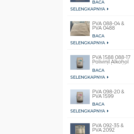
BACA
SELENGKAPNYA
PVA 088-04 &
PVA 0488
BACA
SELENGKAPNYA
PVA 1588 088-17
Polivinil Alkohol
Larut dalam Air
BACA
Dingin
SELENGKAPNYA
PVA 098-20 &
PVA 1599
BACA
SELENGKAPNYA
PVA 092-35 &
PVA 2092