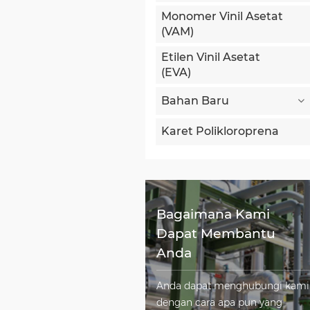
Monomer Vinil Asetat
(VAM)
Etilen Vinil Asetat
(EVA)
Bahan Baru
Karet Polikloroprena
Bagaimana Kami
Dapat Membantu
Anda
Anda dapat menghubungi kami
dengan cara apa pun yang