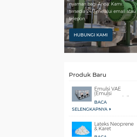
nyaman bagi Anda. Kami
tersedia 24/7 melalui email atau
telepon.
HUBUNGI KAMI
Produk Baru
Emulsi VAE
(Emulsi
kopolimer vinil
BACA
asetat-etilena)
SELENGKAPNYA
Lateks Neoprene
& Karet
kloroprena