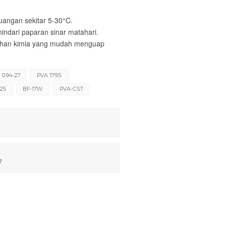
ruangan sekitar 5-30°C.
indari paparan sinar matahari.
ahan kimia yang mudah menguap
 094-27
PVA 1795
425
BF-17W
PVA-CST
7