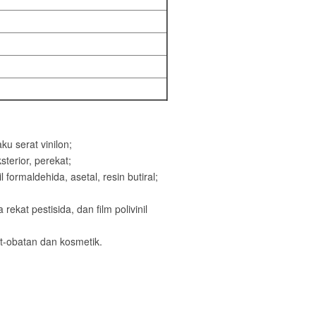
aku serat vinilon;
sterior, perekat;
l formaldehida, asetal, resin butiral;
ekat pestisida, dan film polivinil
t-obatan dan kosmetik.