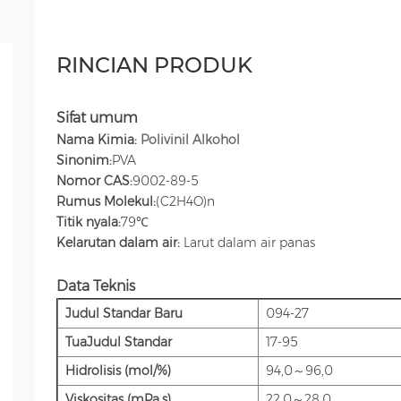
RINCIAN PRODUK
Sifat umum
Nama Kimia:
Polivinil Alkohol
Sinonim:
PVA
Nomor CAS:
9002-89-5
Rumus Molekul:
(C2H4O)n
Titik nyala:
79℃
Kelarutan dalam air:
Larut dalam air panas
Data Teknis
Judul Standar Baru
094-27
Tua
Judul Standar
17-95
Hidrolisis (mol/%)
94,0～96,0
Viskositas (mPa.s)
22.0～28.0