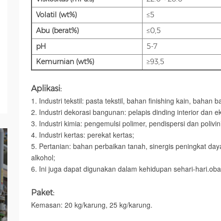
Volatil (wt%)
≤5
Abu (berat%)
≤0,5
pH
5-7
Kemurnian (wt%)
≥93,5
Aplikasi:
1. Industri tekstil: pasta tekstil, bahan finishing kain, bahan b
2. Industri dekorasi bangunan: pelapis dinding interior dan ek
3. Industri kimia: pengemulsi polimer, pendispersi dan polivini
4. Industri kertas: perekat kertas;
5. Pertanian: bahan perbaikan tanah, sinergis peningkat daya r
alkohol;
6. Ini juga dapat digunakan dalam kehidupan sehari-hari.
oba
Paket:
Kemasan: 20 kg/karung, 25 kg/karung.