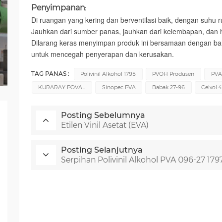
Penyimpanan:
Di ruangan yang kering dan berventilasi baik, dengan suhu 
Jauhkan dari sumber panas, jauhkan dari kelembapan, dan h
Dilarang keras menyimpan produk ini bersamaan dengan b
untuk mencegah penyerapan dan kerusakan.
TAG PANAS :
Polivinil Alkohol 1795
PVOH Produsen
PVA
KURARAY POVAL
Sinopec PVA
Babak 27-96
Celvol 
Posting Sebelumnya
Etilen Vinil Asetat (EVA)
Posting Selanjutnya
Serpihan Polivinil Alkohol PVA 096-27 179