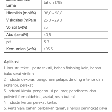
tahun 1798
Lama
Hidrolisis (mol/%)
98,0～98,8
Viskositas (mPa.s)
23.0～29.0
Volatil (wt%)
≤5
Abu (berat%)
≤0,5
pH
5-7
Kemurnian (wt%)
≥93,5
Aplikasi:
1. Industri tekstil: pasta tekstil, bahan finishing kain, bahan
baku serat vinilon;
2. Industri dekorasi bangunan: pelapis dinding interior dan
eksterior, perekat;
3. Industri kimia: pengemulsi polimer, pendispersi dan
polivinil formaldehida, asetal, resin butiral;
4. Industri kertas: perekat kertas;
5. Pertanian: bahan perbaikan tanah, sinergis peningkat daya