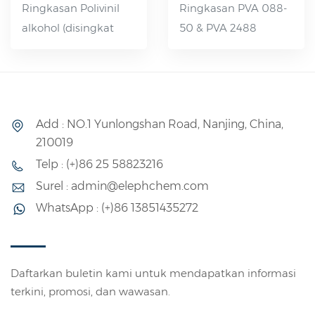
Ringkasan Polivinil
Ringkasan PVA 088-
alkohol (disingkat
50 & PVA 2488
PVA), senyawa
adalah Polivinil
organik, berupa
Alkohol yang
serpihan putih,
terhidrolisis sebagian
flokulan atau
dan memiliki
Add : NO.1 Yunlongshan Road, Nanjing, China,
padatan bubuk, tidak
viskositas tinggi. Ini
210019
beracun, tidak
adalah polimer yang
Telp : (+)86 25 58823216
berbau, bebas polusi,
larut dalam air
dapat larut dalam air
dengan berbagai
Surel : admin@elephchem.com
pada suhu 80-90 °C.
macam kegunaan,
WhatsApp : (+)86 13851435272
Sedikit larut dalam
kinerjanya berada di
dimetil sulfoksida.
antara plastik dan
Larutan airnya
karet, dan
Daftarkan buletin kami untuk mendapatkan informasi
memiliki sifat adhesi
penggunaannya
terkini, promosi, dan wawasan.
dan pembentukan
dapat dibagi menjadi