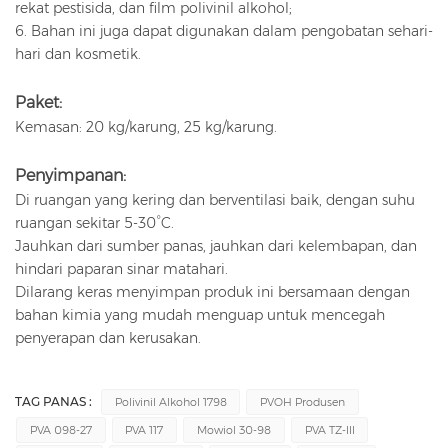
rekat pestisida, dan film polivinil alkohol;
6. Bahan ini juga dapat digunakan dalam pengobatan sehari-
hari dan kosmetik.
Paket:
Kemasan: 20 kg/karung, 25 kg/karung.
Penyimpanan:
Di ruangan yang kering dan berventilasi baik, dengan suhu
ruangan sekitar 5-30°C.
Jauhkan dari sumber panas, jauhkan dari kelembapan, dan
hindari paparan sinar matahari.
Dilarang keras menyimpan produk ini bersamaan dengan
bahan kimia yang mudah menguap untuk mencegah
penyerapan dan kerusakan.
TAG PANAS :
Polivinil Alkohol 1798
PVOH Produsen
PVA 098-27
PVA 117
Mowiol 30-98
PVA TZ-III