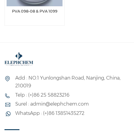
PVA 098-08 & PVA 1099
Add : NO.1 Yunlongshan Road, Nanjing, China,
210019
Telp : (+)86 25 58823216
Surel : admin@elephchem.com
WhatsApp : (+)86 13851435272