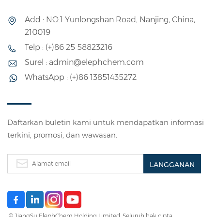
Add : NO.1 Yunlongshan Road, Nanjing, China,
210019
Telp : (+)86 25 58823216
Surel : admin@elephchem.com
WhatsApp : (+)86 13851435272
Daftarkan buletin kami untuk mendapatkan informasi
terkini, promosi, dan wawasan.
© JiangSu ElephChem Holding Limited. Seluruh hak cipta .