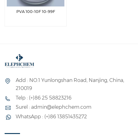
PVA 100-10F 10-99F
Add : NO.1 Yunlongshan Road, Nanjing, China,
210019
Telp : (+)86 25 58823216
Surel : admin@elephchem.com
WhatsApp : (+)86 13851435272