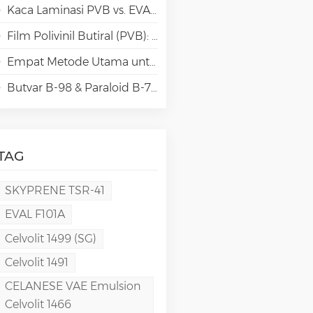
Kaca Laminasi PVB vs. EVA vs. SGP vs. TPU: Perbandingan & Panduan untuk Arsitektur Modern
Film Polivinil Butiral (PVB): Kimia, Pemrosesan, dan Aplikasi Berkinerja Tinggi
Empat Metode Utama untuk Pembuatan Film PVA
Butvar B-98 & Paraloid B-72: Solusi Baru untuk Konservasi Iklim Panas?
TAG
SKYPRENE TSR-41
EVAL F101A
Celvolit 1499 (SG)
Celvolit 1491
CELANESE VAE Emulsion
Celvolit 1466