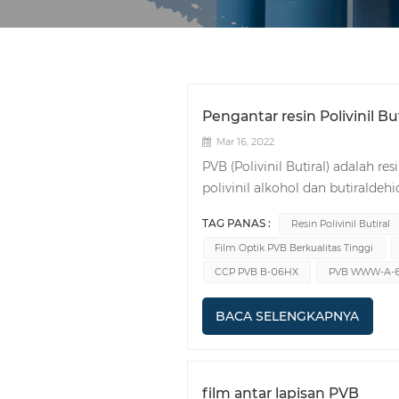
Pengantar resin Polivinil But
Mar 16, 2022
PVB (Polivinil Butiral) adalah r
polivinil alkohol dan butiraldehi
dan beragam aplikasi. Molekul
TAG PANAS :
Resin Polivinil Butiral
memiliki fleksibilitas yang baik,
Film Optik PVB Berkualitas Tinggi
dan kekuatan impak yang tinggi.
dan dapat dihubungkan ke baha
CCP PVB B-06HX
PVB WWW-A-
peleburan panas. Ia memiliki tra
ketahanan cahaya yang baik, taha
BACA SELENGKAPNYA
pembentuk film. Resin PVB memi
ultraviolet dan oksidasi atmosf
panjang. Merekat dengan baik p
film antar lapisan PVB