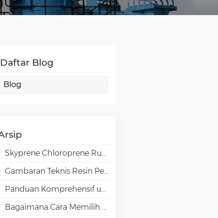
Daftar Blog
Blog
Arsip
Skyprene Chloroprene Rubber Grades for Industrial Applications
Gambaran Teknis Resin Penghalang Tinggi EVAL EVOH dalam Aplikasi Pengemasan
Panduan Komprehensif untuk Pemilihan Emulsi VAE
Bagaimana Cara Memilih Jenis Polivinil Alkohol (PVA) yang Tepat untuk Aplikasi Kertas Khusus?