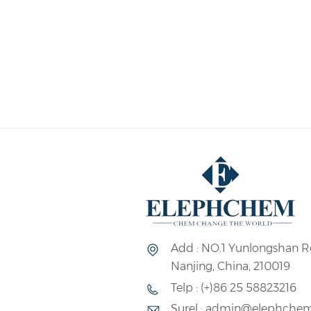
dirgantara, militer, dan teknolog
instrumen militer, sel surya, dan
untuk pembuatan kaca laminasi 
digunakan dalam bidang konstru
etalase, konter bank, jendela me
antipeluru. Situs web: www.el
admin@elephchem.com JiangSu 
profesional di bidangnya Polivin
etilen(VAE) dengan pengakuan ku
internasional.
Add : NO.1 Yunlongshan R
Nanjing, China, 210019
Telp : (+)86 25 58823216
Surel : admin@elephche