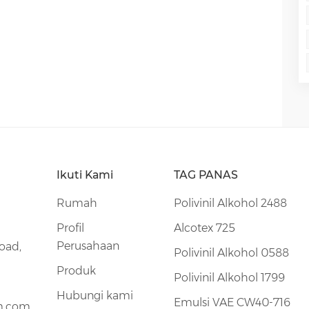
i tinggi, seperti pesawat terbang, produk dirgantara,
 penerima surya. Saat ini bahan perekat terbaik
dan kaca pengaman di dunia. Hal ini juga banyak
ksi seperti membangun dinding tirai, tenda,
lihat penjara, layar tungku baja dan berbagai kaca
ephchem.com Whatsapp: (+)86 13851435272 E-mail:
ElephChem Holding Limited, pakar pasar
il Alkohol(PVA) dan Emulsi Kopolimer Vinil Asetat–
at dan fasilitas pabrik unggul berstandar
Ikuti Kami
TAG PANAS
Rumah
Polivinil Alkohol 2488
Profil
Alcotex 725
Perusahaan
oad,
Polivinil Alkohol 0588
Produk
Polivinil Alkohol 1799
Hubungi kami
Emulsi VAE CW40-716
m.com