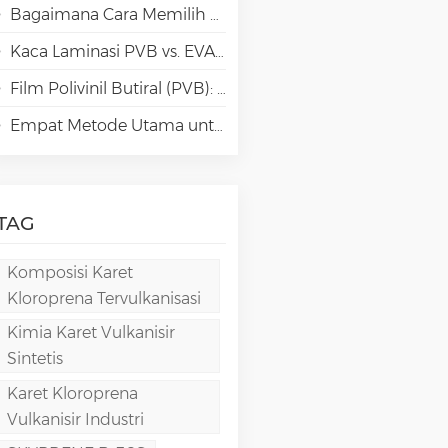
Bagaimana Cara Memilih Jenis Polivinil Alkohol (PVA) yang Tepat untuk Aplikasi Kertas Khusus?
Kaca Laminasi PVB vs. EVA vs. SGP vs. TPU: Perbandingan & Panduan untuk Arsitektur Modern
Film Polivinil Butiral (PVB): Kimia, Pemrosesan, dan Aplikasi Berkinerja Tinggi
Empat Metode Utama untuk Pembuatan Film PVA
TAG
Komposisi Karet
Kloroprena Tervulkanisasi
Kimia Karet Vulkanisir
Sintetis
Karet Kloroprena
Vulkanisir Industri