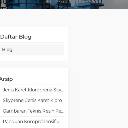
Daftar Blog
Blog
Arsip
Jenis Karet Kloroprena Skyprene untuk Aplikasi Perekat
Skyprene, Jenis Karet Kloroprena untuk Aplikasi Industri
Gambaran Teknis Resin Penghalang Tinggi EVAL EVOH dalam Aplikasi Pengemasan
Panduan Komprehensif untuk Pemilihan Emulsi VAE