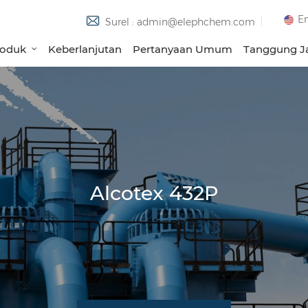
En
Surel : admin@elephchem.com
roduk
Keberlanjutan
Pertanyaan Umum
Tanggung Ja
Alcotex 432P