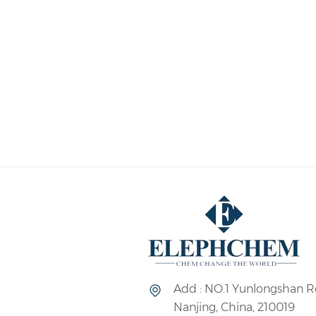
guna memastikan dispersi aditif
menambahkannya ke saluran ump
55% dalam air, juga dengan tingka
kandungan metanol residu yang
reaktor atau dipompa ke salur
setelah menambahkan setidaknya 
tingkat rendah (sekitar 43%-4
Larutan berair 43% polivinil alk
metanol yang sangat rendah (
Add : NO.1 Yunlongshan R
Nanjing, China, 210019