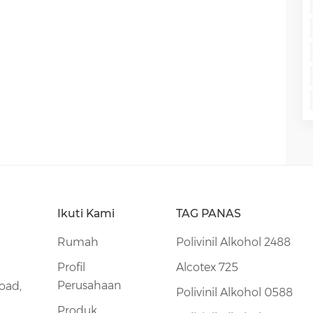
 sekunder yang baik. Dilarang keras
an VCM.ALCOTEX 552P: Larutan PVA terhidrolisis
t hidrolisis tinggi. Larutan ini memiliki
 rendah (45°C). Dapat langsung ditambahkan ke
an air umpan. Disarankan untuk menambahkan 552P
sebagian zat suspensi primer. Produk hidrolisis
5% mol%): WD100, 432P, dan 45ALCOTEX WD100:
ohol terhidrolisis, ditandai dengan kandungan
Ikuti Kami
TAG PANAS
Rumah
Polivinil Alkohol 2488
Profil
Alcotex 725
Perusahaan
oad,
Polivinil Alkohol 0588
Produk