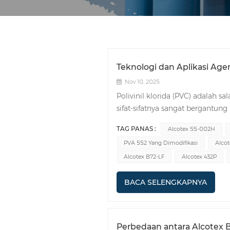
Teknologi dan Aplikasi Ag
Nov 10, 2025
Polivinil klorida (PVC) adalah s
sifat-sifatnya sangat bergantung
partikel PVC yang terbentuk sel
TAG PANAS :
Alcotex 55-002H
sangat krusial dalam proses polim
PVA 552 Yang Dimodifikasi
Alco
ALCOTEX secara khusus dikemba
penambah pori) untuk bersinerg
Alcotex B72-LF
Alcotex 432P
secara bersamaan mengoptimalka
PVC.1. Apa yang dimaksud deng
BACA SELENGKAPNYA
kompleks, satu dispersan prime
persyaratan sekaligus, seperti pe
peran dispersan tambahan menja
Perbedaan antara Alcotex 