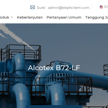
En
Surel : admin@elephchem.com
roduk
Keberlanjutan
Pertanyaan Umum
Tanggung Ja
Alcotex B72-LF