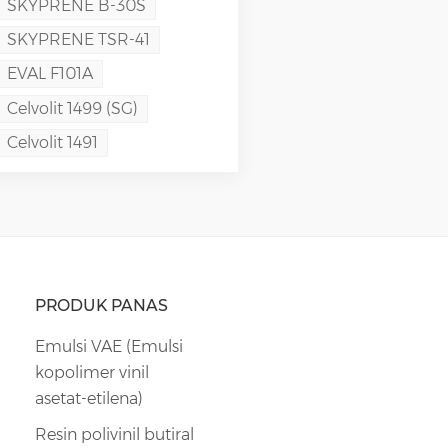
SKYPRENE B-30S
SKYPRENE TSR-41
EVAL F101A
Celvolit 1499 (SG)
Celvolit 1491
PRODUK PANAS
Emulsi VAE (Emulsi
kopolimer vinil
asetat-etilena)
Resin polivinil butiral