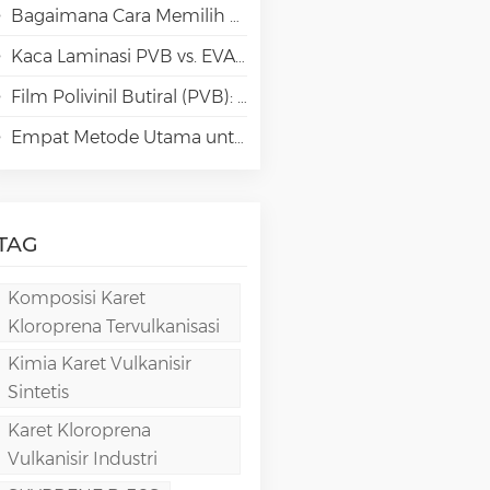
Bagaimana Cara Memilih Jenis Polivinil Alkohol (PVA) yang Tepat untuk Aplikasi Kertas Khusus?
Kaca Laminasi PVB vs. EVA vs. SGP vs. TPU: Perbandingan & Panduan untuk Arsitektur Modern
Film Polivinil Butiral (PVB): Kimia, Pemrosesan, dan Aplikasi Berkinerja Tinggi
Empat Metode Utama untuk Pembuatan Film PVA
TAG
Komposisi Karet
Kloroprena Tervulkanisasi
Kimia Karet Vulkanisir
Sintetis
Karet Kloroprena
Vulkanisir Industri