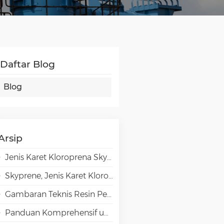
Daftar Blog
Blog
Arsip
Jenis Karet Kloroprena Skyprene untuk Aplikasi Perekat
Skyprene, Jenis Karet Kloroprena untuk Aplikasi Industri
Gambaran Teknis Resin Penghalang Tinggi EVAL EVOH dalam Aplikasi Pengemasan
Panduan Komprehensif untuk Pemilihan Emulsi VAE