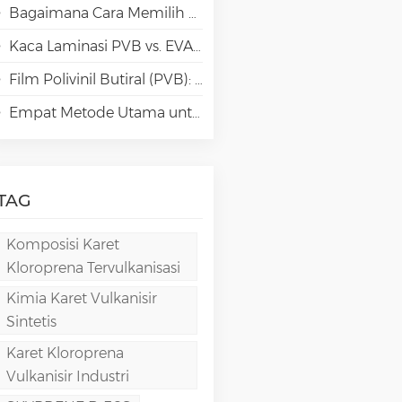
Bagaimana Cara Memilih Jenis Polivinil Alkohol (PVA) yang Tepat untuk Aplikasi Kertas Khusus?
Kaca Laminasi PVB vs. EVA vs. SGP vs. TPU: Perbandingan & Panduan untuk Arsitektur Modern
Film Polivinil Butiral (PVB): Kimia, Pemrosesan, dan Aplikasi Berkinerja Tinggi
Empat Metode Utama untuk Pembuatan Film PVA
TAG
Komposisi Karet
Kloroprena Tervulkanisasi
Kimia Karet Vulkanisir
Sintetis
Karet Kloroprena
Vulkanisir Industri