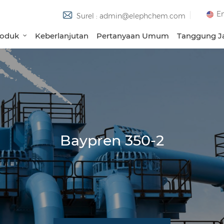
En
Surel : admin@elephchem.com
roduk
Keberlanjutan
Pertanyaan Umum
Tanggung Ja
Baypren 350-2