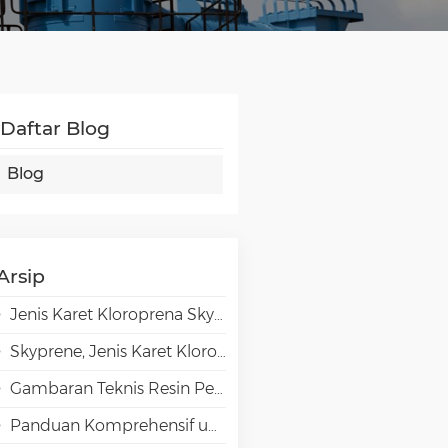
Daftar Blog
Blog
Arsip
Jenis Karet Kloroprena Skyprene untuk Aplikasi Perekat
Skyprene, Jenis Karet Kloroprena untuk Aplikasi Industri
Gambaran Teknis Resin Penghalang Tinggi EVAL EVOH dalam Aplikasi Pengemasan
Panduan Komprehensif untuk Pemilihan Emulsi VAE