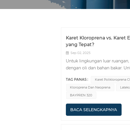
Karet Kloroprena vs. Karet 
yang Tepat?
Sep 02, 2025
Untuk lingkungan luar ruangan, 
dengan oli dan bahan bakar. Un
dan kloroprenaEvaluasi paparan 
TAG PANAS :
Karet Polikloroprena 
suhu proyek Anda. Faktor-fakt
Kloroprena Dan Neoprena
Latek
material yang tepat untuk kinerj
Perbandingan Properti UtamaK
BAYPREN 320
(seperti Karet Polikloroprena CR
memperhatikan beberapa sifat pe
BACA SELENGKAPNYA
terhadap minyak, pelapukan, ke
rentang suhu, dan biaya. Tabel