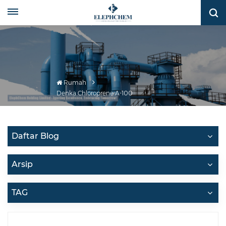
Rumah
Denka Chloroprene A-100
Daftar Blog
Arsip
TAG