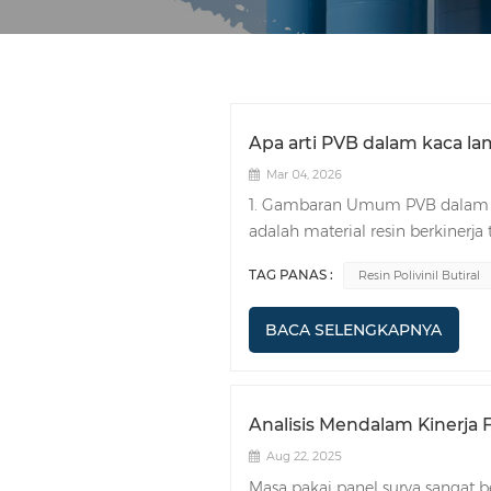
Apa arti PVB dalam kaca la
Mar 04, 2026
1. Gambaran Umum PVB dalam Kac
adalah material resin berkinerj
laminasi. PVB diproduksi melalui 
TAG PANAS :
Resin Polivinil Butiral
rekat, transparansi, dan elastisi
kaca, memberikan keamanan, in
BACA SELENGKAPNYA
kaca laminasi. 2. Proses Produk
laminasi terutama meliputi lan
bersihkan dua atau lebih lemba
permukaan kaca bersih dan tanpa
Analisis Mendalam Kinerja 
Potong film PVB sesuai ukuran 
Aug 22, 2025
warna kaca laminasi yang dibutu
Masa pakai panel surya sangat