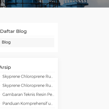
Daftar Blog
Blog
Arsip
Skyprene Chloroprene Rubber Grades for Adhesive Applications
Skyprene Chloroprene Rubber Grades for Industrial Applications
Gambaran Teknis Resin Penghalang Tinggi EVAL EVOH dalam Aplikasi Pengemasan
Panduan Komprehensif untuk Pemilihan Emulsi VAE