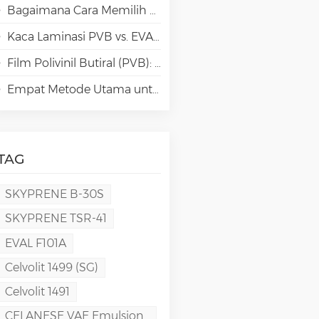
Bagaimana Cara Memilih Jenis Polivinil Alkohol (PVA) yang Tepat untuk Aplikasi Kertas Khusus?
Kaca Laminasi PVB vs. EVA vs. SGP vs. TPU: Perbandingan & Panduan untuk Arsitektur Modern
Film Polivinil Butiral (PVB): Kimia, Pemrosesan, dan Aplikasi Berkinerja Tinggi
Empat Metode Utama untuk Pembuatan Film PVA
TAG
SKYPRENE B-30S
SKYPRENE TSR-41
EVAL F101A
Celvolit 1499 (SG)
Celvolit 1491
CELANESE VAE Emulsion