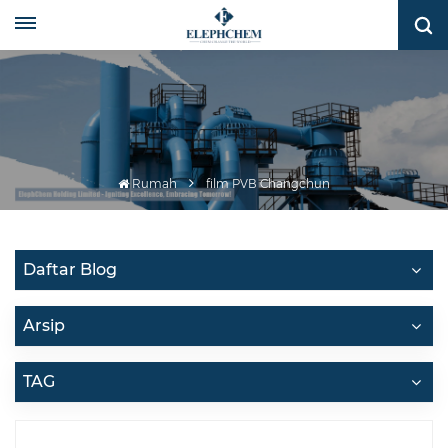
Rumah
film PVB Changchun
Daftar Blog
Arsip
TAG