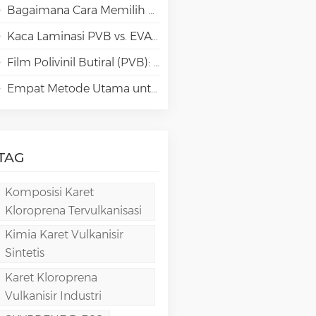
Bagaimana Cara Memilih Jenis Polivinil Alkohol (PVA) yang Tepat untuk Aplikasi Kertas Khusus?
Kaca Laminasi PVB vs. EVA vs. SGP vs. TPU: Perbandingan & Panduan untuk Arsitektur Modern
Film Polivinil Butiral (PVB): Kimia, Pemrosesan, dan Aplikasi Berkinerja Tinggi
Empat Metode Utama untuk Pembuatan Film PVA
TAG
Komposisi Karet
Kloroprena Tervulkanisasi
Kimia Karet Vulkanisir
Sintetis
Karet Kloroprena
Vulkanisir Industri