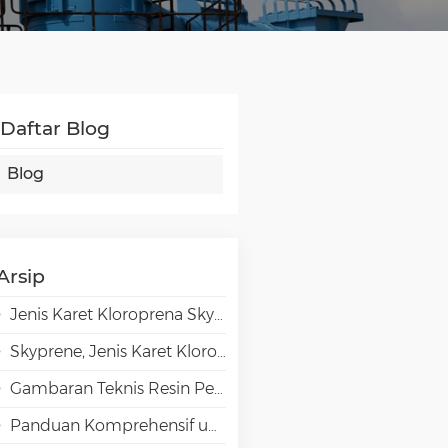
Daftar Blog
Blog
Arsip
Jenis Karet Kloroprena Skyprene untuk Aplikasi Perekat
Skyprene, Jenis Karet Kloroprena untuk Aplikasi Industri
Gambaran Teknis Resin Penghalang Tinggi EVAL EVOH dalam Aplikasi Pengemasan
Panduan Komprehensif untuk Pemilihan Emulsi VAE