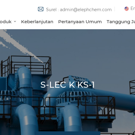
En
Surel : admin@elephchem.com
roduk
Keberlanjutan
Pertanyaan Umum
Tanggung Ja
S-LEC K KS-1