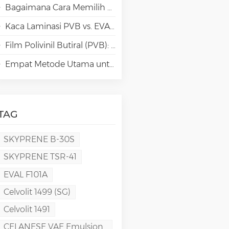
Bagaimana Cara Memilih Jenis Polivinil Alkohol (PVA) yang Tepat untuk Aplikasi Kertas Khusus?
Kaca Laminasi PVB vs. EVA vs. SGP vs. TPU: Perbandingan & Panduan untuk Arsitektur Modern
Film Polivinil Butiral (PVB): Kimia, Pemrosesan, dan Aplikasi Berkinerja Tinggi
Empat Metode Utama untuk Pembuatan Film PVA
TAG
SKYPRENE B-30S
SKYPRENE TSR-41
EVAL F101A
Celvolit 1499 (SG)
Celvolit 1491
CELANESE VAE Emulsion