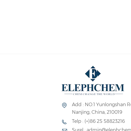
Add : NO.1 Yunlongshan R
Nanjing, China, 210019
Telp : (+)86 25 58823216
Surel : admin@elephche