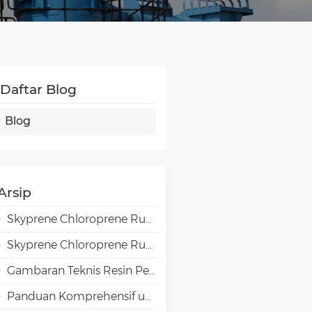
Daftar Blog
Blog
Arsip
Skyprene Chloroprene Rubber Grades for Adhesive Applications
Skyprene Chloroprene Rubber Grades for Industrial Applications
Gambaran Teknis Resin Penghalang Tinggi EVAL EVOH dalam Aplikasi Pengemasan
Panduan Komprehensif untuk Pemilihan Emulsi VAE