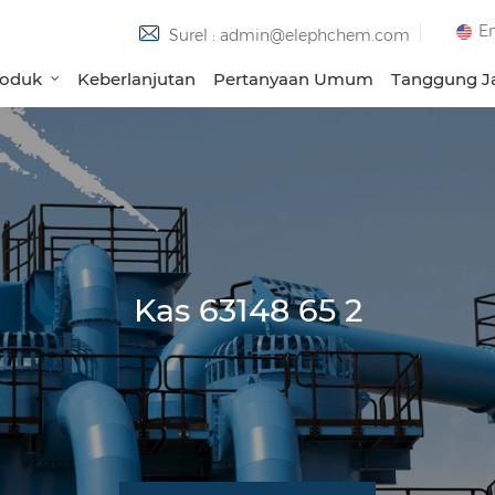
En
Surel : admin@elephchem.com
roduk
Keberlanjutan
Pertanyaan Umum
Tanggung Ja
Kas 63148 65 2