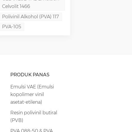
Celvolit 1466
Polivinil Alkohol (PVA) 117
PVA-105
PRODUK PANAS
Emulsi VAE (Emulsi
kopolimer vinil
asetat-etilena)
Resin polivinil butiral
(PVB)
PVA 088-50 & PVA