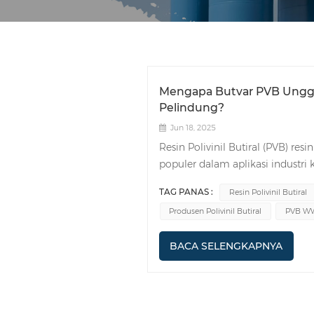
Mengapa Butvar PVB Unggu
Pelindung?
Jun 18, 2025
Resin Polivinil Butiral (PVB) res
populer dalam aplikasi industri 
fleksibilitasnya, dan penyesuaia
TAG PANAS :
Resin Polivinil Butiral
pelapis permukaan, gugus aktif
Produsen Polivinil Butiral
PVB W
yang sangat baik, kemampuan ik
resin, yang tidak hanya dapat me
BACA SELENGKAPNYA
juga memberikan lapisan pelind
lapisan isolasi untuk kabel el
permukaan multifungsi, Butva
lintas domainnya dan memantapk