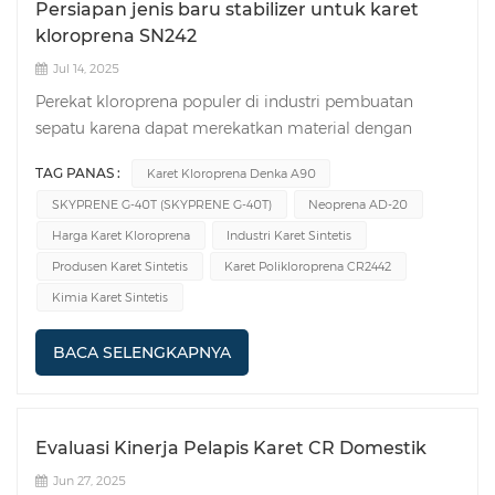
Persiapan jenis baru stabilizer untuk karet
kloroprena SN242
Jul 14, 2025
Perekat kloroprena populer di industri pembuatan
sepatu karena dapat merekatkan material dengan
sangat baik. Di antara perekat-perekat tersebut, perekat
TAG PANAS :
Karet Kloroprena Denka A90
kloroprena cangkok adalah yang paling banyak
SKYPRENE G-40T (SKYPRENE G-40T)
Neoprena AD-20
digunakan. Seiring berkembangnya warna bahan
sepatu, persyaratan warna untuk perekat menjadi
Harga Karet Kloroprena
Industri Karet Sintetis
semakin ketat. Saat ini, perekat SN24 awalnya berwarna
Produsen Karet Sintetis
Karet Polikloroprena CR2442
terang, tetapi akan menguning cukup cepat setelah
Kimia Karet Sintetis
didiamkan beberapa saat, terutama jika terkena sinar
matahari. Setelah diolah menjadi perekat kloroprena,
BACA SELENGKAPNYA
muncul masalah menguning, yang menyebabkan dua
masalah: pertama, memengaruhi penampilan sepatu.
Untuk sepatu berwarna terang seperti sepatu olahraga
dan sepatu perjalanan, masalah ini lebih menonjol;
Evaluasi Kinerja Pelapis Karet CR Domestik
kedua, penggelapan warna merupakan manifestasi dari
Jun 27, 2025