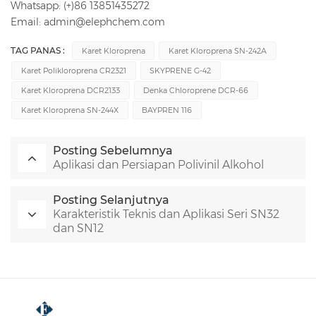
Whatsapp: (+)86 13851435272
Email: admin@elephchem.com
TAG PANAS :
Karet Kloroprena
Karet Kloroprena SN-242A
Karet Polikloroprena CR2321
SKYPRENE G-42
Karet Kloroprena DCR2133
Denka Chloroprene DCR-66
Karet Kloroprena SN-244X
BAYPREN 116
Posting Sebelumnya
Aplikasi dan Persiapan Polivinil Alkohol
Posting Selanjutnya
Karakteristik Teknis dan Aplikasi Seri SN32
dan SN12