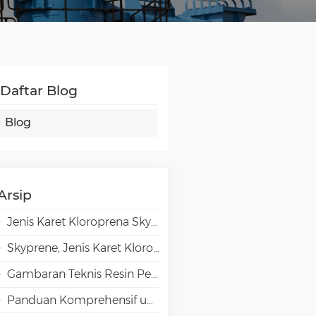
Daftar Blog
Blog
Arsip
Jenis Karet Kloroprena Skyprene untuk Aplikasi Perekat
Skyprene, Jenis Karet Kloroprena untuk Aplikasi Industri
Gambaran Teknis Resin Penghalang Tinggi EVAL EVOH dalam Aplikasi Pengemasan
Panduan Komprehensif untuk Pemilihan Emulsi VAE