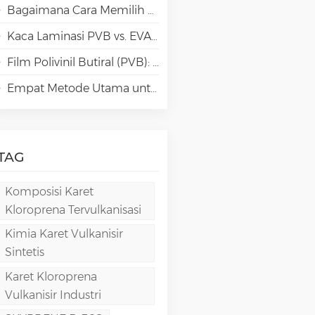
Bagaimana Cara Memilih Jenis Polivinil Alkohol (PVA) yang Tepat untuk Aplikasi Kertas Khusus?
Kaca Laminasi PVB vs. EVA vs. SGP vs. TPU: Perbandingan & Panduan untuk Arsitektur Modern
Film Polivinil Butiral (PVB): Kimia, Pemrosesan, dan Aplikasi Berkinerja Tinggi
Empat Metode Utama untuk Pembuatan Film PVA
TAG
Komposisi Karet
Kloroprena Tervulkanisasi
Kimia Karet Vulkanisir
Sintetis
Karet Kloroprena
Vulkanisir Industri