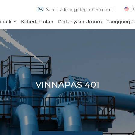
En
Surel : admin@elephchem.com
roduk
Keberlanjutan
Pertanyaan Umum
Tanggung Ja
VINNAPAS 401