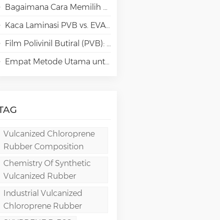
Bagaimana Cara Memilih Jenis Polivinil Alkohol (PVA) yang Tepat untuk Aplikasi Kertas Khusus?
Kaca Laminasi PVB vs. EVA vs. SGP vs. TPU: Perbandingan & Panduan untuk Arsitektur Modern
Film Polivinil Butiral (PVB): Kimia, Pemrosesan, dan Aplikasi Berkinerja Tinggi
Empat Metode Utama untuk Pembuatan Film PVA
TAG
Vulcanized Chloroprene
Rubber Composition
Chemistry Of Synthetic
Vulcanized Rubber
Industrial Vulcanized
Chloroprene Rubber