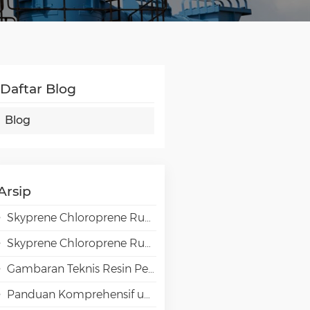
Daftar Blog
Blog
Arsip
Skyprene Chloroprene Rubber Grades for Adhesive Applications
Skyprene Chloroprene Rubber Grades for Industrial Applications
Gambaran Teknis Resin Penghalang Tinggi EVAL EVOH dalam Aplikasi Pengemasan
Panduan Komprehensif untuk Pemilihan Emulsi VAE