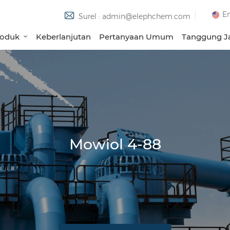
En
Surel : admin@elephchem.com
roduk
Keberlanjutan
Pertanyaan Umum
Tanggung Ja
Mowiol 4-88